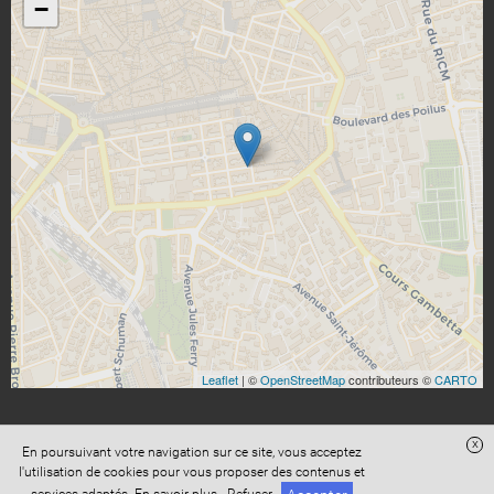
−
Leaflet
| ©
OpenStreetMap
contributeurs ©
CARTO
x
En poursuivant votre navigation sur ce site, vous acceptez
l'utilisation de cookies pour vous proposer des contenus et
Accès administration
Confidentialité
Conditions Générales de Vente